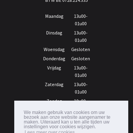
BTW BE 0728.214.335
Maandag
13u00-
01u00
Dinsdag
13u00-
01u00
Woensdag
Gesloten
Donderdag
Gesloten
Vrijdag
13u00-
01u00
Zaterdag
13u00-
01u00
Zondag
10u00-
12u00
We maken gebruik van cookies om uw
bezoek aan onze website aangenamer te
maken. Uiteraard kan u ten alle tijden uw
instellingen voor cookies wijzigen.
Lees meer over cookies